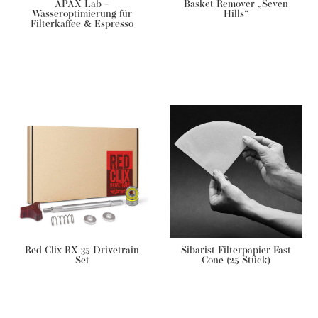
APAX Lab –
Basket Remover „Seven
Wasseroptimierung für
Hills“
Filterkaffee & Espresso
€
95,90
€
8,50
Red Clix RX 35 Drivetrain
Sibarist Filterpapier Fast
Set
Cone (25 Stück)
€
42,00
€
14,90