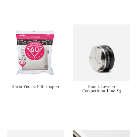
€
99,00
€
29,50
Hario V60 02 Filterpapier
Hauck Leveler
Competition-Line V3
€
6,90
€
109,00