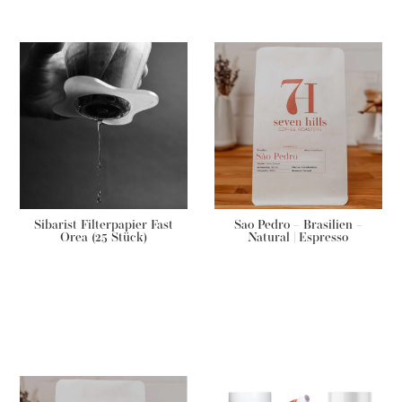
Sibarist Filterpapier Fast
Sao Pedro – Brasilien –
Orea (25 Stück)
Natural | Espresso
€
15,90
ab
€
11,50
–
€
23,00