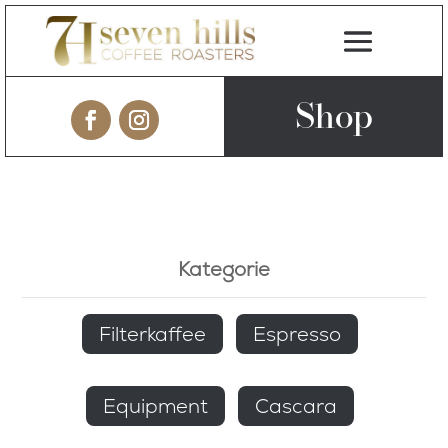
Shop
Kostenloser Versand ab 50 € Einkaufswert! Eure

Bestellungen werden mehrfach wöchentlich versandt.
Kategorie
Filterkaffee
Espresso
Equipment
Cascara