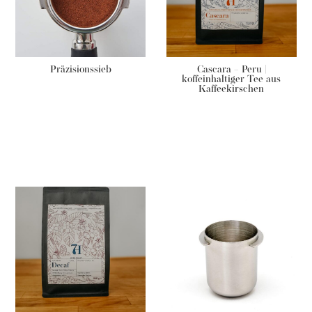
Präzisionssieb
Cascara – Peru |
koffeinhaltiger Tee aus
Kaffeekirschen
Grundpreis:
€
46,00
/
kg
€
28,00
€
11,50