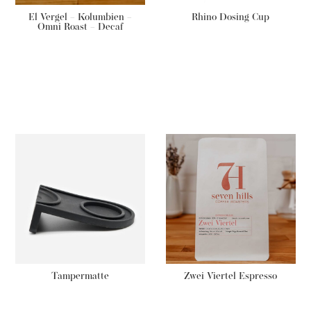
El Vergel – Kolumbien –
Rhino Dosing Cup
Omni Roast – Decaf
Grundpreis:
€
46,00
/
kg
€
13,90
€
20,00
Tampermatte
Zwei Viertel Espresso
Grundpreis:
€
55,60
/
kg