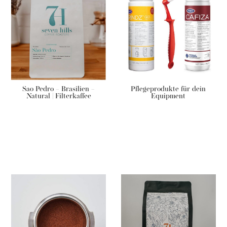
Sao Pedro – Brasilien –
Pflegeprodukte für dein
Natural | Filterkaffee
Equipment
Grundpreis:
€
46,00
/
kg
ab
€
11,50
–
€
23,00
ab
€
9,90
–
€
31,90