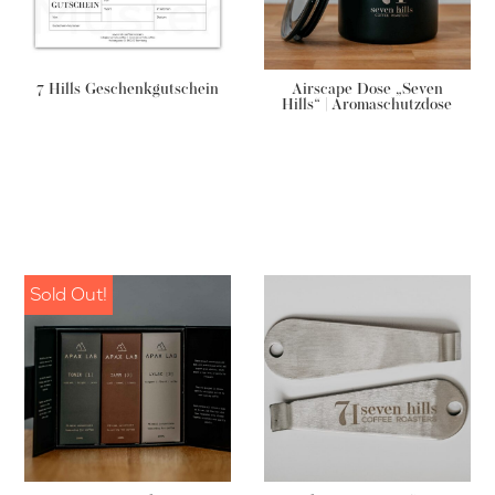
7 Hills Geschenkgutschein
Airscape Dose „Seven
Hills“ | Aromaschutzdose
ab
€
10,00
–
ab
€
39,90
–
€
54,90
€
200,00
Sold Out!