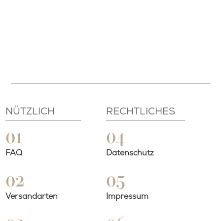
€
12,90
ab
€
9,50
–
€
19,00
NÜTZLICH
RECHTLICHES
01
04
FAQ
Datenschutz
02
05
Grundpreis:
€
38,00
/
kg
Versandarten
Impressum