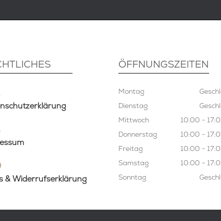
CHTLICHES
ÖFFNUNGSZEITEN
4
Montag
Geschl
nschutzerklärung
Dienstag
Geschl
5
Mittwoch
10:00 - 17:
Donnerstag
10:00 - 17:
ressum
Freitag
10:00 - 17:
6
Samstag
10:00 - 17:
Sonntag
Geschl
 & Widerrufserklärung