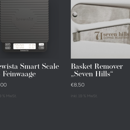
ewista Smart Scale
Basket Remover
– Feinwaage
„Seven Hills“
,00
€
8,50
 19 % MwSt.
inkl. 19 % MwSt.