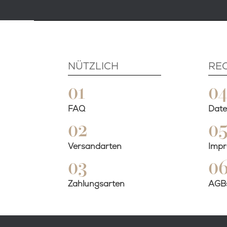
NÜTZLICH
RE
01
0
FAQ
Date
02
0
Versandarten
Imp
03
0
Zahlungsarten
AGBs