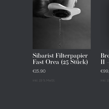
Sibarist Filterpapier
Br
Fast Orea (25 Stück)
II 
€
15,90
€
99
inkl. 19 % MwSt.
inkl.