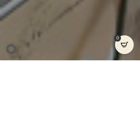
0
"
… immer auf der