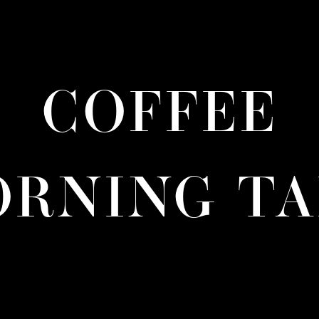
COFFEE
RNING T